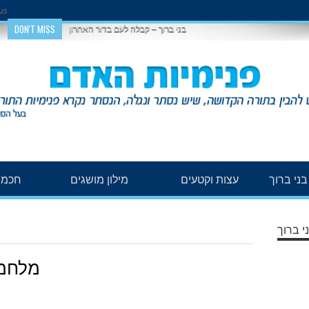
us
DON'T MISS
בני ברוך – קבלה לעם בדור האחרון
ני ברוך
עצות וקטעים
מילון מושגים
חכמת
י ברוך
מלחמת