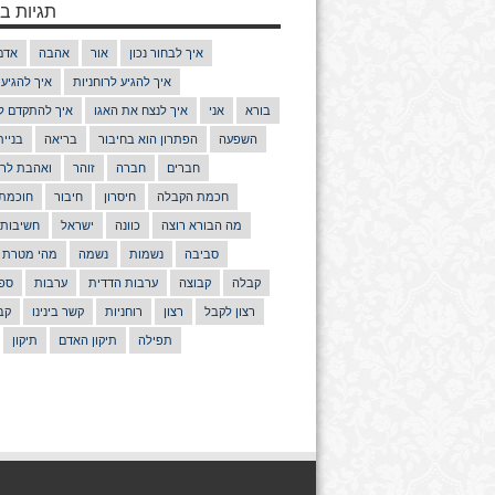
תגיות בנ
איך לבחור נכון
אור
אהבה
אדם
איך להגיע לרוחניות
איך להגיע
בורא
אני
איך לנצח את האגו
איך להתקדם ל
השפעה
הפתרון הוא בחיבור
בריאה
בניי
חברים
חברה
זוהר
ואהבת לרע
חכמת הקבלה
חיסרון
חיבור
חוכמת
מה הבורא רוצה
כוונה
ישראל
חשיבות
סביבה
נשמות
נשמה
מהי מטרת 
קבלה
קבוצה
ערבות הדדית
ערבות
ספר
רצון לקבל
רצון
רוחניות
קשר בינינו
קב
תפילה
תיקון האדם
תיקון