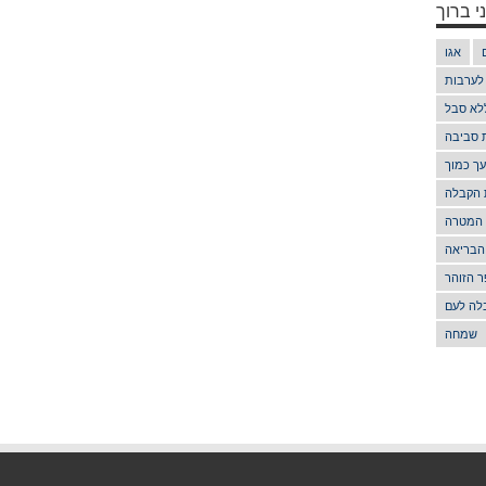
י ברוך
אגו
 לערבות
לא סבל
ת סביבה
ך כמוך
 הקבלה
 המטרה
הבריאה
 הזוהר
לה לעם
שמחה