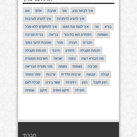
איך לבחור נכון
אור
אהבה
אדם
אגו
איך להגיע לרוחניות
איך להגיע לערבות
בורא
אני
איך לנצח את האגו
איך להתקדם ללא סבל
השפעה
הפתרון הוא בחיבור
בריאה
בניית סביבה
חברים
חברה
זוהר
ואהבת לרעך כמוך
חכמת הקבלה
חיסרון
חיבור
חוכמת הקבלה
מה הבורא רוצה
כוונה
ישראל
חשיבות המטרה
סביבה
נשמות
נשמה
מהי מטרת הבריאה
קבלה
קבוצה
ערבות הדדית
ערבות
ספר הזוהר
רצון לקבל
רצון
רוחניות
קשר בינינו
קבלה לעם
תפילה
תיקון האדם
תיקון
שמחה
חברתי