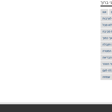
י ברוך
אגו
 לערבות
לא סבל
ת סביבה
ך כמוך
 הקבלה
 המטרה
הבריאה
 הזוהר
לה לעם
שמחה