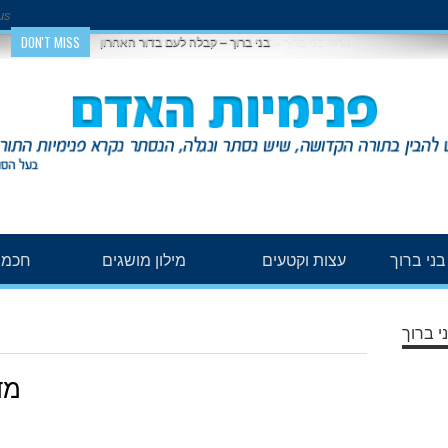
us
DON'T MISS
בני ברוך – קבלה לעם בדור האחרון
ני ברוך
עצות וקטעים
מילון מושגים
חכמת
י ברוך
מד