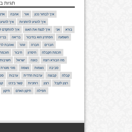
תגיות בנ
איך לבחור נכון
אור
אהבה
אדם
איך להגיע לרוחניות
איך להגיע
בורא
אני
איך לנצח את האגו
איך להתקדם ל
השפעה
הפתרון הוא בחיבור
בריאה
בניי
חברים
חברה
זוהר
ואהבת לרע
חכמת הקבלה
חיסרון
חיבור
חוכמת
מה הבורא רוצה
כוונה
ישראל
חשיבות
סביבה
נשמות
נשמה
מהי מטרת 
קבלה
קבוצה
ערבות הדדית
ערבות
ספר
רצון לקבל
רצון
רוחניות
קשר בינינו
קב
תפילה
תיקון האדם
תיקון