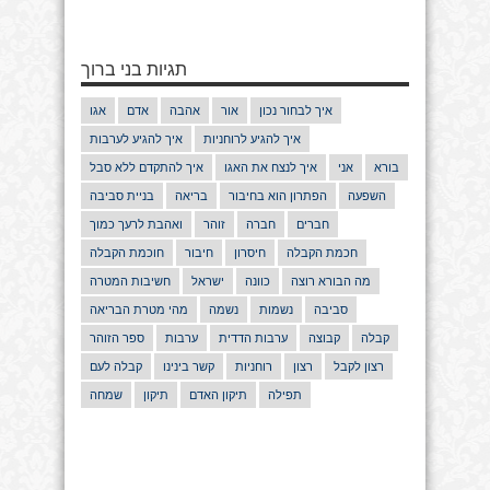
תגיות בני ברוך
איך לבחור נכון
אור
אהבה
אדם
אגו
איך להגיע לרוחניות
איך להגיע לערבות
בורא
אני
איך לנצח את האגו
איך להתקדם ללא סבל
השפעה
הפתרון הוא בחיבור
בריאה
בניית סביבה
חברים
חברה
זוהר
ואהבת לרעך כמוך
חכמת הקבלה
חיסרון
חיבור
חוכמת הקבלה
מה הבורא רוצה
כוונה
ישראל
חשיבות המטרה
סביבה
נשמות
נשמה
מהי מטרת הבריאה
קבלה
קבוצה
ערבות הדדית
ערבות
ספר הזוהר
רצון לקבל
רצון
רוחניות
קשר בינינו
קבלה לעם
תפילה
תיקון האדם
תיקון
שמחה