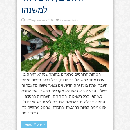
למשנהו
on
Comments Off
5 בSeptember 2016
היחס
בין
אדם
אחד
למשנהו
הכוחות הרוחניים מתגלים בחומר שנקרא “היחס בין
אדם אחד למשנהו” ברוחניות, בכל דרגה חדשה נמחק
העבר ואתה בונה יחס חדש. אם נשאר משהו מהעבר זה
כישלון. הבעיה היא שאנו לא מקבלים בחשבון את הבורא
כשותף. בכל השאלות, הבירורים, העבודות בהפצה –
הכול צריך להיות בהרגשה שחייבת להיות כאן עזרת ה’.
אנו צריכים להיות בהרגשה, בהכרה, שהכול מתקיים כדי
שבתוך מה ...
Read More »