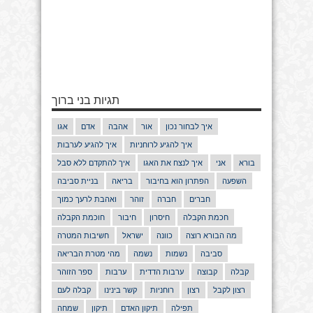
תגיות בני ברוך
איך לבחור נכון
אור
אהבה
אדם
אגו
איך להגיע לרוחניות
איך להגיע לערבות
בורא
אני
איך לנצח את האגו
איך להתקדם ללא סבל
השפעה
הפתרון הוא בחיבור
בריאה
בניית סביבה
חברים
חברה
זוהר
ואהבת לרעך כמוך
חכמת הקבלה
חיסרון
חיבור
חוכמת הקבלה
מה הבורא רוצה
כוונה
ישראל
חשיבות המטרה
סביבה
נשמות
נשמה
מהי מטרת הבריאה
קבלה
קבוצה
ערבות הדדית
ערבות
ספר הזוהר
רצון לקבל
רצון
רוחניות
קשר בינינו
קבלה לעם
תפילה
תיקון האדם
תיקון
שמחה