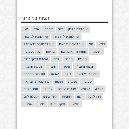
תגיות בני ברוך
איך לבחור נכון
אור
אהבה
אדם
אגו
איך להגיע לרוחניות
איך להגיע לערבות
בורא
אני
איך לנצח את האגו
איך להתקדם ללא סבל
השפעה
הפתרון הוא בחיבור
בריאה
בניית סביבה
חברים
חברה
זוהר
ואהבת לרעך כמוך
חכמת הקבלה
חיסרון
חיבור
חוכמת הקבלה
מה הבורא רוצה
כוונה
ישראל
חשיבות המטרה
סביבה
נשמות
נשמה
מהי מטרת הבריאה
קבלה
קבוצה
ערבות הדדית
ערבות
ספר הזוהר
רצון לקבל
רצון
רוחניות
קשר בינינו
קבלה לעם
תפילה
תיקון האדם
תיקון
שמחה