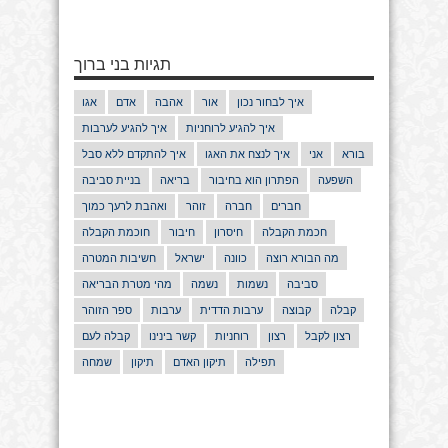
תגיות בני ברוך
איך לבחור נכון
אור
אהבה
אדם
אגו
איך להגיע לרוחניות
איך להגיע לערבות
בורא
אני
איך לנצח את האגו
איך להתקדם ללא סבל
השפעה
הפתרון הוא בחיבור
בריאה
בניית סביבה
חברים
חברה
זוהר
ואהבת לרעך כמוך
חכמת הקבלה
חיסרון
חיבור
חוכמת הקבלה
מה הבורא רוצה
כוונה
ישראל
חשיבות המטרה
סביבה
נשמות
נשמה
מהי מטרת הבריאה
קבלה
קבוצה
ערבות הדדית
ערבות
ספר הזוהר
רצון לקבל
רצון
רוחניות
קשר בינינו
קבלה לעם
תפילה
תיקון האדם
תיקון
שמחה