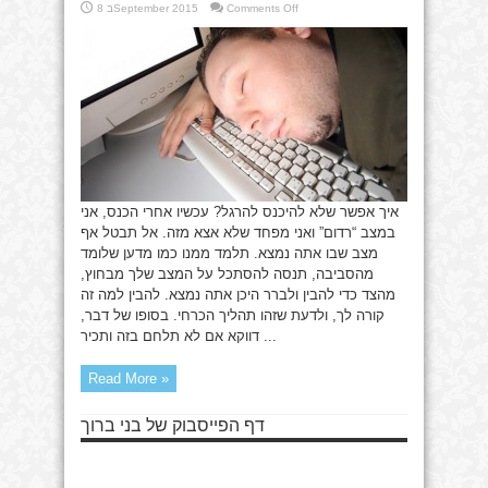
on
Comments Off
8 בSeptember 2015
איך
אפשר
להתגבר
על
מצב
של
“תרדמה”
אחרי
הכנס?
איך אפשר שלא להיכנס להרגל? עכשיו אחרי הכנס, אני
במצב “רדום” ואני מפחד שלא אצא מזה. אל תבטל אף
מצב שבו אתה נמצא. תלמד ממנו כמו מדען שלומד
מהסביבה, תנסה להסתכל על המצב שלך מבחוץ,
מהצד כדי להבין ולברר היכן אתה נמצא. להבין למה זה
קורה לך, ולדעת שזהו תהליך הכרחי. בסופו של דבר,
דווקא אם לא תלחם בזה ותכיר ...
Read More »
דף הפייסבוק של בני ברוך