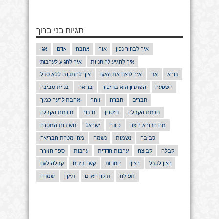
תגיות בני ברוך
איך לבחור נכון
אור
אהבה
אדם
אגו
איך להגיע לרוחניות
איך להגיע לערבות
בורא
אני
איך לנצח את האגו
איך להתקדם ללא סבל
השפעה
הפתרון הוא בחיבור
בריאה
בניית סביבה
חברים
חברה
זוהר
ואהבת לרעך כמוך
חכמת הקבלה
חיסרון
חיבור
חוכמת הקבלה
מה הבורא רוצה
כוונה
ישראל
חשיבות המטרה
סביבה
נשמות
נשמה
מהי מטרת הבריאה
קבלה
קבוצה
ערבות הדדית
ערבות
ספר הזוהר
רצון לקבל
רצון
רוחניות
קשר בינינו
קבלה לעם
תפילה
תיקון האדם
תיקון
שמחה