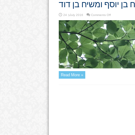
 בן יוסף ומשיח בן דוד
on
Comments Off
24 בJuly 2016
משיח
בן
יוסף
ומשיח
בן
דוד
Read More »