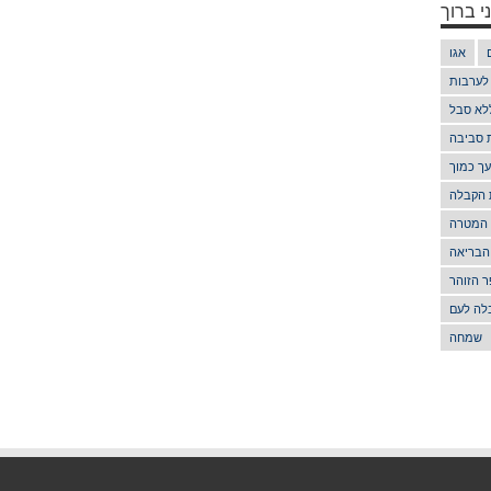
י ברוך
אגו
 לערבות
לא סבל
ת סביבה
ך כמוך
 הקבלה
 המטרה
הבריאה
 הזוהר
לה לעם
שמחה