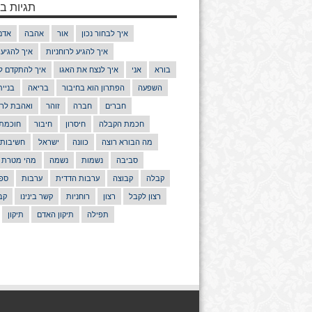
תגיות בנ
איך לבחור נכון
אור
אהבה
אדם
איך להגיע לרוחניות
איך להגיע
בורא
אני
איך לנצח את האגו
איך להתקדם ל
השפעה
הפתרון הוא בחיבור
בריאה
בניי
חברים
חברה
זוהר
ואהבת לרע
חכמת הקבלה
חיסרון
חיבור
חוכמת
מה הבורא רוצה
כוונה
ישראל
חשיבות
סביבה
נשמות
נשמה
מהי מטרת 
קבלה
קבוצה
ערבות הדדית
ערבות
ספר
רצון לקבל
רצון
רוחניות
קשר בינינו
קב
תפילה
תיקון האדם
תיקון