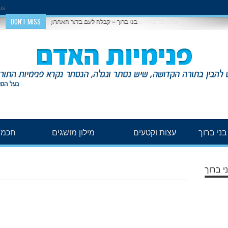
us
DON'T MISS
בני ברוך – קבלה לעם בדור האחרון
ני ברוך
עצות וקטעים
מילון מושגים
חכמת
י ברוך