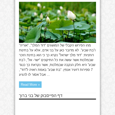
המלך,
אוריה
ובת
שבע
מהו הפירוש הקבלי של המושגים “דוד המלך”, “אוריה”
ו”בת שבע”. לא מדובר כאן על בני אדם, אלא על בחינות
רוחניות: “דוד מלך ישראל” נקרא כך כי הוא בחינת הזכר
שבמלכות אשר עושה את כל התיקונים “ישר- אל”, ו”בת
שבע” היא חלק הנקבה שבמלכות, אשר נקראת כך כנגד
7 ספירות דזעיר אנפין. “בת שבע” באמת ראויה ל”דוד”,
אבל אסור לו להגיע ...
Read More »
דף הפייסבוק של בני ברוך