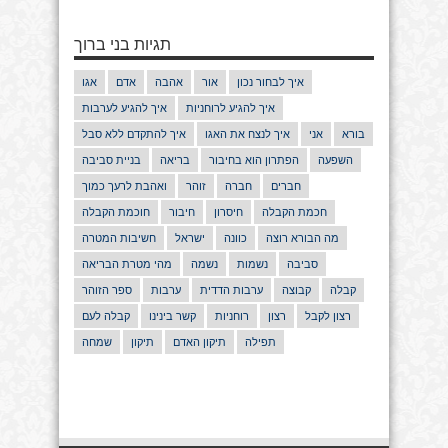
תגיות בני ברוך
איך לבחור נכון
אור
אהבה
אדם
אגו
איך להגיע לרוחניות
איך להגיע לערבות
בורא
אני
איך לנצח את האגו
איך להתקדם ללא סבל
השפעה
הפתרון הוא בחיבור
בריאה
בניית סביבה
חברים
חברה
זוהר
ואהבת לרעך כמוך
חכמת הקבלה
חיסרון
חיבור
חוכמת הקבלה
מה הבורא רוצה
כוונה
ישראל
חשיבות המטרה
סביבה
נשמות
נשמה
מהי מטרת הבריאה
קבלה
קבוצה
ערבות הדדית
ערבות
ספר הזוהר
רצון לקבל
רצון
רוחניות
קשר בינינו
קבלה לעם
תפילה
תיקון האדם
תיקון
שמחה