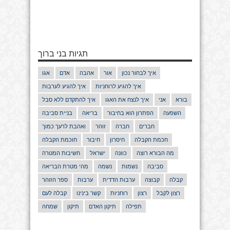
תגיות בני ברוך
איך לבחור נכון
אור
אהבה
אדם
אגו
איך להגיע לרוחניות
איך להגיע לערבות
בורא
אני
איך לנצח את האגו
איך להתקדם ללא סבל
השפעה
הפתרון הוא בחיבור
בריאה
בניית סביבה
חברים
חברה
זוהר
ואהבת לרעך כמוך
חכמת הקבלה
חיסרון
חיבור
חוכמת הקבלה
מה הבורא רוצה
כוונה
ישראל
חשיבות המטרה
סביבה
נשמות
נשמה
מהי מטרת הבריאה
קבלה
קבוצה
ערבות הדדית
ערבות
ספר הזוהר
רצון לקבל
רצון
רוחניות
קשר בינינו
קבלה לעם
תפילה
תיקון האדם
תיקון
שמחה