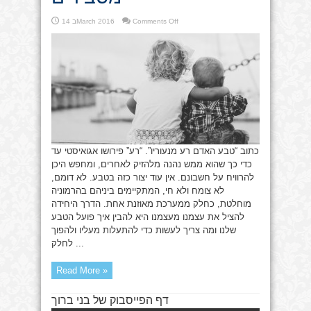
on
Comments Off
14 בMarch 2016
טבע
האדם
–
בני
ברוך
מסבירים
כתוב “טבע האדם רע מנעוריו”. “רע” פירושו אגואיסטי עד
כדי כך שהוא ממש נהנה מלהזיק לאחרים, ומחפש היכן
להרוויח על חשבונם. אין עוד יצור כזה בטבע. לא דומם,
לא צומח ולא חי, המתקיימים ביניהם בהרמוניה
מוחלטת, כחלק ממערכת מאוזנת אחת. הדרך היחידה
להציל את עצמנו מעצמנו היא להבין איך פועל הטבע
שלנו ומה צריך לעשות כדי להתעלות מעליו ולהפוך
לחלק ...
Read More »
דף הפייסבוק של בני ברוך