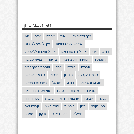
תגיות בני ברוך
איך לבחור נכון
אור
אהבה
אדם
אגו
איך להגיע לרוחניות
איך להגיע לערבות
בורא
אני
איך לנצח את האגו
איך להתקדם ללא סבל
השפעה
הפתרון הוא בחיבור
בריאה
בניית סביבה
חברים
חברה
זוהר
ואהבת לרעך כמוך
חכמת הקבלה
חיסרון
חיבור
חוכמת הקבלה
מה הבורא רוצה
כוונה
ישראל
חשיבות המטרה
סביבה
נשמות
נשמה
מהי מטרת הבריאה
קבלה
קבוצה
ערבות הדדית
ערבות
ספר הזוהר
רצון לקבל
רצון
רוחניות
קשר בינינו
קבלה לעם
תפילה
תיקון האדם
תיקון
שמחה