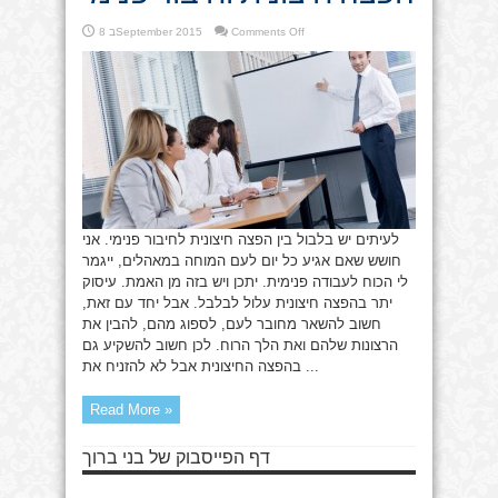
on
Comments Off
8 בSeptember 2015
הפצה
חיצונית
וחיבור
פנימי
לעיתים יש בלבול בין הפצה חיצונית לחיבור פנימי. אני
חושש שאם אגיע כל יום לעם המוחה במאהלים, ייגמר
לי הכוח לעבודה פנימית. יתכן ויש בזה מן האמת. עיסוק
יתר בהפצה חיצונית עלול לבלבל. אבל יחד עם זאת,
חשוב להשאר מחובר לעם, לספוג מהם, להבין את
הרצונות שלהם ואת הלך הרוח. לכן חשוב להשקיע גם
בהפצה החיצונית אבל לא להזניח את ...
Read More »
דף הפייסבוק של בני ברוך