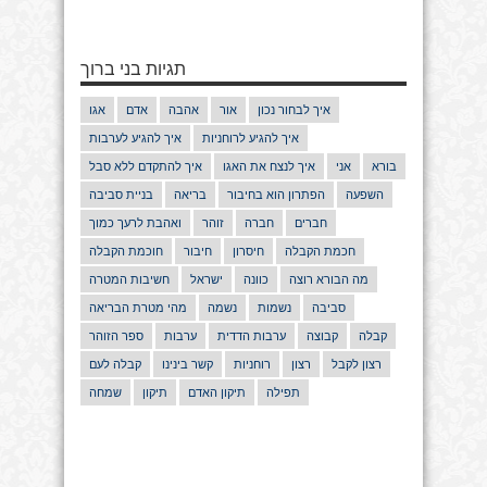
תגיות בני ברוך
איך לבחור נכון
אור
אהבה
אדם
אגו
איך להגיע לרוחניות
איך להגיע לערבות
בורא
אני
איך לנצח את האגו
איך להתקדם ללא סבל
השפעה
הפתרון הוא בחיבור
בריאה
בניית סביבה
חברים
חברה
זוהר
ואהבת לרעך כמוך
חכמת הקבלה
חיסרון
חיבור
חוכמת הקבלה
מה הבורא רוצה
כוונה
ישראל
חשיבות המטרה
סביבה
נשמות
נשמה
מהי מטרת הבריאה
קבלה
קבוצה
ערבות הדדית
ערבות
ספר הזוהר
רצון לקבל
רצון
רוחניות
קשר בינינו
קבלה לעם
תפילה
תיקון האדם
תיקון
שמחה