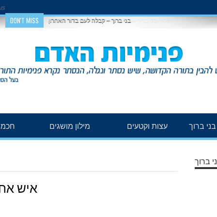
us
DON'T MISS
בני ברוך – קבלה לעם בדור האחרון
ני ברוך
עצות וקטעים
מילון מושגים
חכמת
י ברוך
איש אח