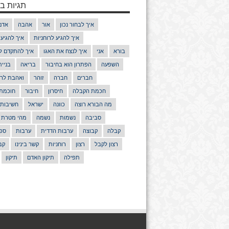
תגיות בנ
איך לבחור נכון
אור
אהבה
אדם
איך להגיע לרוחניות
איך להגיע
בורא
אני
איך לנצח את האגו
איך להתקדם ל
השפעה
הפתרון הוא בחיבור
בריאה
בניי
חברים
חברה
זוהר
ואהבת לרע
חכמת הקבלה
חיסרון
חיבור
חוכמת
מה הבורא רוצה
כוונה
ישראל
חשיבות
סביבה
נשמות
נשמה
מהי מטרת 
קבלה
קבוצה
ערבות הדדית
ערבות
ספר
רצון לקבל
רצון
רוחניות
קשר בינינו
קב
תפילה
תיקון האדם
תיקון