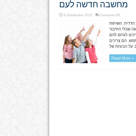
מחשבה חדשה לעם
on
Comments Off
8 בSeptember 2015
מחשבה
חדשה
הדדית. השיחות
לעם
ה שבלי החיבור
יכים לגרום להם
מש. הם צריכים
Read More »