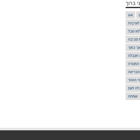
י ברוך
אגו
 לערבות
לא סבל
ת סביבה
ך כמוך
 הקבלה
 המטרה
הבריאה
 הזוהר
לה לעם
שמחה