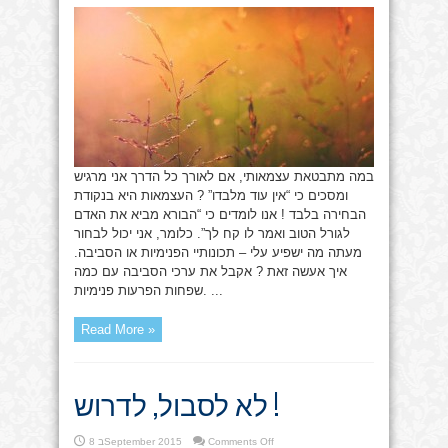
היא
בבחירה
במה מתבטאת עצמאותי, אם לאורך כל הדרך אני מרגיש
ומסכים כי “אין עוד מלבדו” ? העצמאות היא בנקודת
הבחירה בלבד ! אנו לומדים כי “הבורא מביא את האדם
לגורל הטוב ואמר לו קח לך”. כלומר, אני יכול לבחור
מעתה מה ישפיע עלי – תכונותיי הפנימיות או הסביבה.
איך אעשה זאת ? אקבל את ערכי הסביבה עם כמה
שפחות הפרעות פנימיות. ...
Read More »
לא לסבול, לדרוש !
on
Comments Off
8 בSeptember 2015