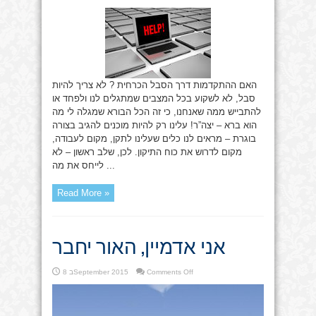
לא
לסבול,
לדרוש
!
האם ההתקדמות דרך הסבל הכרחית ? לא צריך להיות
סבל, לא לשקוע בכל המצבים שמתגלים לנו ולפחד או
להתבייש ממה שאנחנו, כי זה הכל הבורא שמגלה לי מה
הוא ברא – יצה”ר! עלינו רק להיות מוכנים להגיב בצורה
בוגרת – מראים לנו כלים שעלינו לתקן, מקום לעבודה,
מקום לדרוש את כוח התיקון. לכן, שלב ראשון – לא
לייחס את מה ...
Read More »
אני אדמיין, האור יחבר
on
Comments Off
8 בSeptember 2015
אני
אדמיין,
האור
יחבר