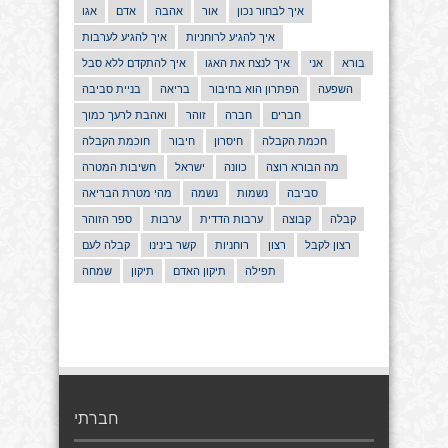
איך לבחור נכון
אור
אהבה
אדם
אגו
איך להגיע לרוחניות
איך להגיע לערבות
בורא
אני
איך לנצח את האגו
איך להתקדם ללא סבל
השפעה
הפתרון הוא בחיבור
בריאה
בניית סביבה
חברים
חברה
זוהר
ואהבת לרעך כמוך
חכמת הקבלה
חיסרון
חיבור
חוכמת הקבלה
מה הבורא רוצה
כוונה
ישראל
חשיבות המטרה
סביבה
נשמות
נשמה
מהי מטרת הבריאה
קבלה
קבוצה
ערבות הדדית
ערבות
ספר הזוהר
רצון לקבל
רצון
רוחניות
קשר בינינו
קבלה לעם
תפילה
תיקון האדם
תיקון
שמחה
חברתי