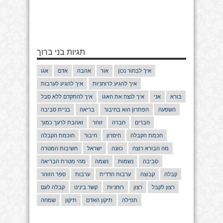
תגיות בני ברוך
איך לבחור נכון
אור
אהבה
אדם
אגו
איך להגיע לרוחניות
איך להגיע לערבות
בורא
אני
איך לנצח את האגו
איך להתקדם ללא סבל
השפעה
הפתרון הוא בחיבור
בריאה
בניית סביבה
חברים
חברה
זוהר
ואהבת לרעך כמוך
חכמת הקבלה
חיסרון
חיבור
חוכמת הקבלה
מה הבורא רוצה
כוונה
ישראל
חשיבות המטרה
סביבה
נשמות
נשמה
מהי מטרת הבריאה
קבלה
קבוצה
ערבות הדדית
ערבות
ספר הזוהר
רצון לקבל
רצון
רוחניות
קשר בינינו
קבלה לעם
תפילה
תיקון האדם
תיקון
שמחה