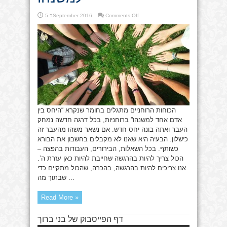
on
Comments Off
5 בSeptember 2016
היחס
בין
אדם
אחד
למשנהו
הכוחות הרוחניים מתגלים בחומר שנקרא “היחס בין
אדם אחד למשנהו” ברוחניות, בכל דרגה חדשה נמחק
העבר ואתה בונה יחס חדש. אם נשאר משהו מהעבר זה
כישלון. הבעיה היא שאנו לא מקבלים בחשבון את הבורא
כשותף. בכל השאלות, הבירורים, העבודות בהפצה –
הכול צריך להיות בהרגשה שחייבת להיות כאן עזרת ה’.
אנו צריכים להיות בהרגשה, בהכרה, שהכול מתקיים כדי
שבתוך מה ...
Read More »
דף הפייסבוק של בני ברוך