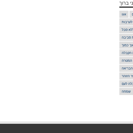
י ברוך
אגו
 לערבות
לא סבל
ת סביבה
ך כמוך
 הקבלה
 המטרה
הבריאה
 הזוהר
לה לעם
שמחה