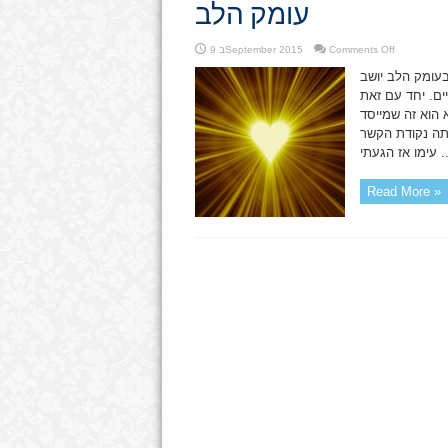
עומק הלב
on
Comments Off
9 בSeptember 2015
עומק
הלב
בעומק הלב יושב
ים. יחד עם זאת
 הוא זה שמייסד
ותה נקודת הקשר
אז הגעתי ...
Read More »