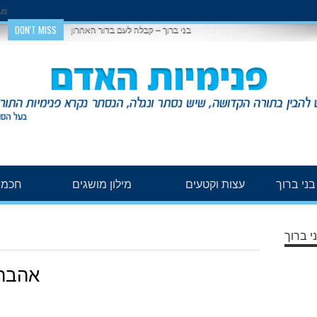
us
DON'T MISS
בני ברוך – קבלה לעם בדור האחרון
ני ברוך
עצות וקטעים
מילון מושגים
חכמת
י ברוך
אהבה 