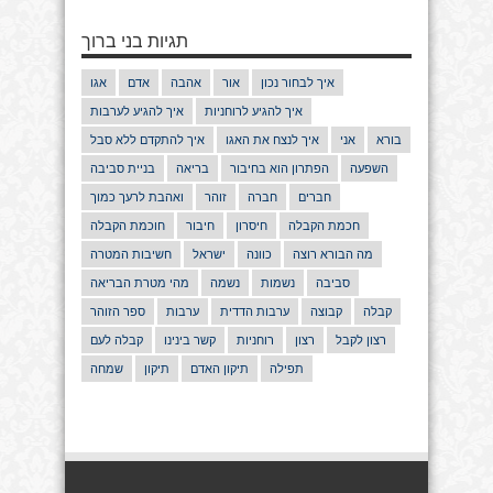
תגיות בני ברוך
איך לבחור נכון
אור
אהבה
אדם
אגו
איך להגיע לרוחניות
איך להגיע לערבות
בורא
אני
איך לנצח את האגו
איך להתקדם ללא סבל
השפעה
הפתרון הוא בחיבור
בריאה
בניית סביבה
חברים
חברה
זוהר
ואהבת לרעך כמוך
חכמת הקבלה
חיסרון
חיבור
חוכמת הקבלה
מה הבורא רוצה
כוונה
ישראל
חשיבות המטרה
סביבה
נשמות
נשמה
מהי מטרת הבריאה
קבלה
קבוצה
ערבות הדדית
ערבות
ספר הזוהר
רצון לקבל
רצון
רוחניות
קשר בינינו
קבלה לעם
תפילה
תיקון האדם
תיקון
שמחה